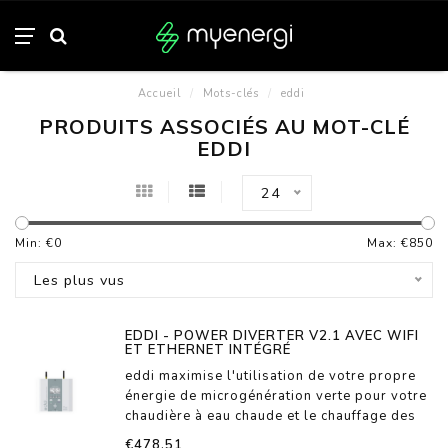
Accueil
/
Mots-clés
/
eddi
PRODUITS ASSOCIÉS AU MOT-CLÉ
EDDI
24
Min: €
0
Max: €
850
Les plus vus
EDDI - POWER DIVERTER V2.1 AVEC WIFI
ET ETHERNET INTÉGRÉ
eddi maximise l'utilisation de votre propre
énergie de microgénération verte pour votre
chaudière à eau chaude et le chauffage des
locaux en détournant l'énergie excédentaire
€478,51