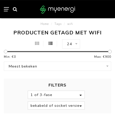
Home
/
Tags
/
wifi
PRODUCTEN GETAGD MET WIFI
24
Min: €
0
Max: €
900
Meest bekeken
FILTERS
1 of 3-fase
bekabeld of socket versie