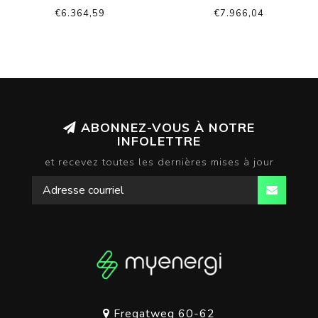
COPY - COPY
€6.364,59
€7.966,04
ABONNEZ-VOUS À NOTRE
INFOLETTRE
et recevez toutes les dernières mises à jour
Fregatweg 60-62