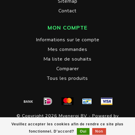
Sitemap
Contact
MON COMPTE
Informations sur le compte
Mes commandes
Ma liste de souhaits
Comparer
Tous les produits
© Copyright 2026 Myenergi BV - Powered by
Lightspeed
- Theme by
Dyvelopment
Veuillez accepter les cookies afin de rendre ce site plus
fonctionnel. D'accord?
Oui
Non