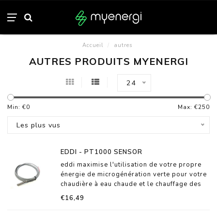
Accueil
/
autres
AUTRES PRODUITS MYENERGI
24
Min: €
0
Max: €
250
Les plus vus
EDDI - PT1000 SENSOR
eddi maximise l'utilisation de votre propre
énergie de microgénération verte pour votre
chaudière à eau chaude et le chauffage des
locaux en détournant l'énergie excédentaire
€16,49
de votre installation photovoltaïque ou
éolienne.