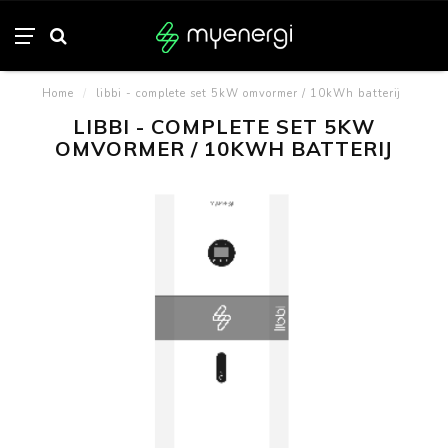
Home
/
libbi - complete set 5kW omvormer / 10kWh batterij
LIBBI - COMPLETE SET 5KW
OMVORMER / 10KWH BATTERIJ