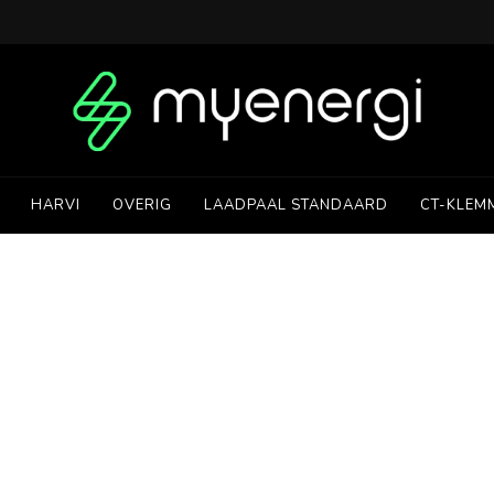
HARVI
OVERIG
LAADPAAL STANDAARD
CT-KLEM