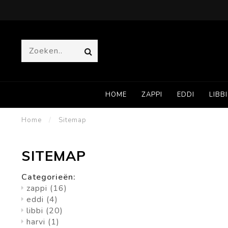
HOME
ZAPPI
EDDI
LIBBI
Home
/
Sitemap
SITEMAP
Categorieën:
zappi
(16)
eddi
(4)
libbi
(20)
harvi
(1)