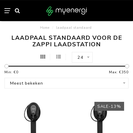
Home
/
laadpaal standaard
LAADPAAL STANDAARD VOOR DE
ZAPPI LAADSTATION
24
Min: €
0
Max: €
350
Meest bekeken
SALE-13%