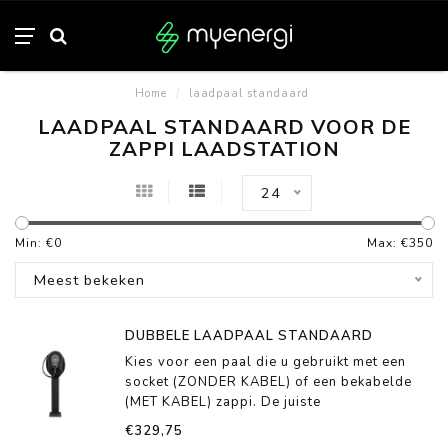
Home
/
laadpaal standaard
LAADPAAL STANDAARD VOOR DE
ZAPPI LAADSTATION
24
Min: €
0
Max: €
350
Meest bekeken
DUBBELE LAADPAAL STANDAARD
Kies voor een paal die u gebruikt met een
socket (ZONDER KABEL) of een bekabelde
(MET KABEL) zappi. De juiste
achtergrondplaat wordt dan GRATIS
€329,75
meegeleverd.