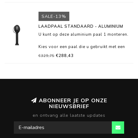
SALE-13%
LAADPAAL STANDAARD - ALUMINIUM
U kunt op deze aluminium paal 1 monteren.
Kies voor een paal die u gebruikt met een
socket (ZONDER KABEL) of een bekabelde
€288,43
€329,75
(MET KABEL) zappi. De juiste
achtergrondplaat wordt dan GRATIS
meegeleverd.
ABONNEER JE OP ONZE
NIEUWSBRIEF
en ontvang alle laatste updates