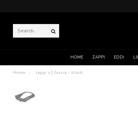
HOME
ZAPPI
EDDI
LI
Home
/
zappi v2 fascia - black