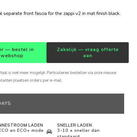
al separate front fascia for the zappi v2 in mat finish black.
er — bestel in
Zakelijk — vraag offerte
 webshop
aan
rtaal is niet meer mogelijk. Particulieren bestellen via onze nieuwe
klanten plaatsen orders per e-mail.
DAYS
NNESTROOM LADEN
SNELLER LADEN
 ECO en ECO+ mode
3-10 x sneller dan
standaard