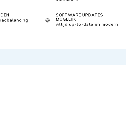
ADEN
SOFTWARE UPDATES
MOGELIJK
loadbalancing
Altijd up-to-date en modern