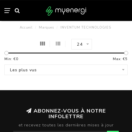
Accueil
/
Marques
/
INVENTUM TECHNOLOGIES
24
Min: €
0
Max: €
5
Les plus vus
ABONNEZ-VOUS À NOTRE
INFOLETTRE
et recevez toutes les dernières mises à jour