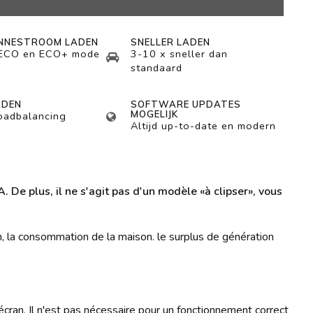
NNESTROOM LADEN
SNELLER LADEN
 ECO en ECO+ mode
3-10 x sneller dan
standaard
ADEN
SOFTWARE UPDATES
MOGELIJK
loadbalancing
Altijd up-to-date en modern
 De plus, il ne s'agit pas d'un modèle «à clipser», vous
on, la consommation de la maison. le surplus de génération
cran. Il n'est pas nécessaire pour un fonctionnement correct