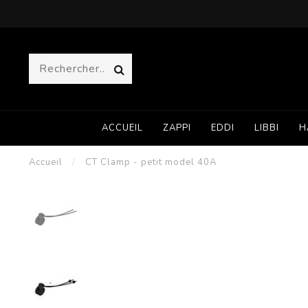
ACCUEIL
ZAPPI
EDDI
LIBBI
H
Accueil
/
CT Clamp - petit model 40A