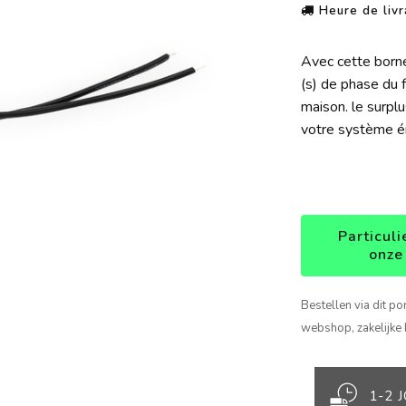
Heure de livr
Avec cette borne
(s) de phase du f
maison. le surpl
votre système é
Particuli
onze
Bestellen via dit po
webshop, zakelijke 
1-2 