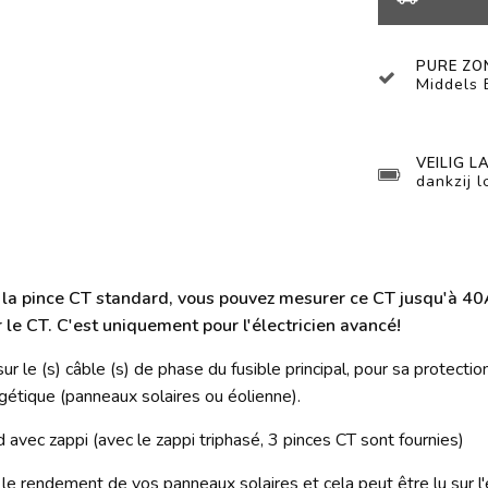
PURE ZO
Middels
VEILIG L
dankzij 
 la pince CT standard, vous pouvez mesurer ce CT jusqu'à 40A.
le CT. C'est uniquement pour l'électricien avancé!
r le (s) câble (s) de phase du fusible principal, pour sa protecti
étique (panneaux solaires ou éolienne).
avec zappi (avec le zappi triphasé, 3 pinces CT sont fournies)
 rendement de vos panneaux solaires et cela peut être lu sur l'é