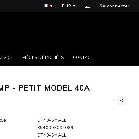
EUR
Se connecter
CES CT
PIÈCES DÉTACHÉES
CONTACT
MP - PETIT MODEL 40A
cle:
CT40-SMALL
8946005034089
CT40-SMALL