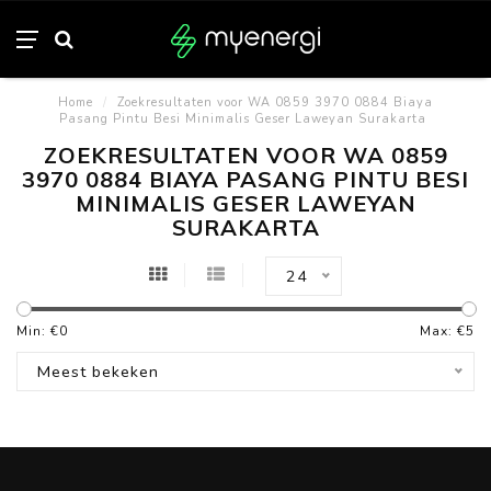
Home
/
Zoekresultaten voor WA 0859 3970 0884 Biaya
Pasang Pintu Besi Minimalis Geser Laweyan Surakarta
ZOEKRESULTATEN VOOR WA 0859
3970 0884 BIAYA PASANG PINTU BESI
MINIMALIS GESER LAWEYAN
SURAKARTA
24
Min: €
0
Max: €
5
Meest bekeken