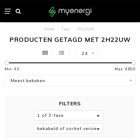
Home
/
Tags
/
2H22UW
PRODUCTEN GETAGD MET 2H22UW
24
Min: €
0
Max: €
850
Meest bekeken
FILTERS
1 of 3-fase
bekabeld of socket versie