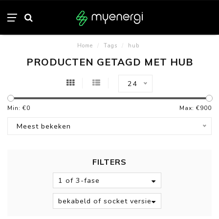
Home
/
Tags
/
hub
PRODUCTEN GETAGD MET HUB
24
Min: €
0
Max: €
900
Meest bekeken
FILTERS
1 of 3-fase
bekabeld of socket versie