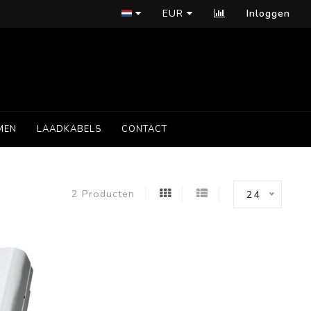
EUR
Inloggen
MEN
LAADKABELS
CONTACT
2 Producten
24