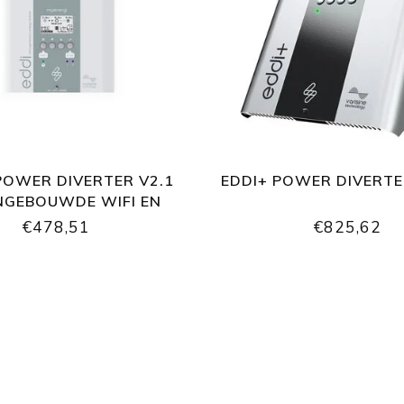
 POWER DIVERTER V2.1
EDDI+ POWER DIVERTE
NGEBOUWDE WIFI EN
ETHERNET
€478,51
€825,62