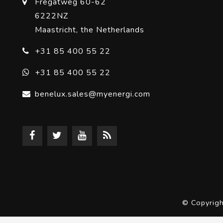
Fregatweg 60-62
6222NZ
Maastricht, the Netherlands
+31 85 400 55 22
+31 85 400 55 22
benelux.sales@myenergi.com
© Copyrig