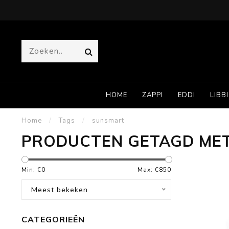
HOME
ZAPPI
EDDI
LIBBI
Home
/
Tags
/
sunsmart
PRODUCTEN GETAGD ME
Min: €
0
Max: €
850
Meest bekeken
CATEGORIEËN