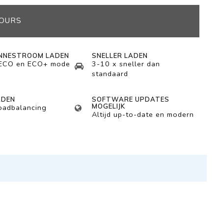
JOURS
NNESTROOM LADEN
SNELLER LADEN
 ECO en ECO+ mode
3-10 x sneller dan
standaard
ADEN
SOFTWARE UPDATES
MOGELIJK
loadbalancing
Altijd up-to-date en modern