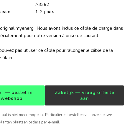
A3362
aison:
1-2 jours
original myenergi. Nous avons inclus ce câble de charge dans
cialement pour notre version à prise de courant.
uvez pas utiliser ce câble pour rallonger le câble de la
filaire.
er — bestel in
Zakelijk — vraag offerte
 webshop
aan
rtaal is niet meer mogelijk. Particulieren bestellen via onze nieuwe
klanten plaatsen orders per e-mail.