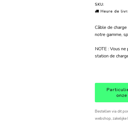
SKU:
Heure de livr
Câble de charge 
notre gamme, spé
NOTE : Vous ne po
station de charge 
Particuli
onze
Bestellen via dit po
webshop, zakelijke 