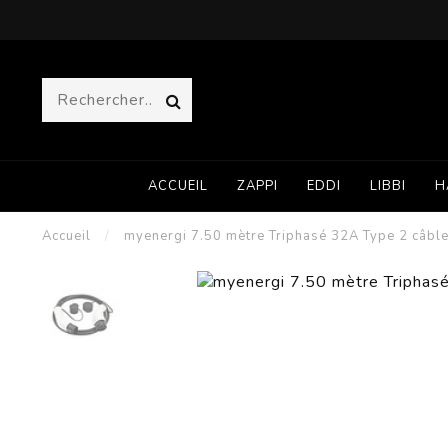
ACCUEIL
ZAPPI
EDDI
LIBBI
H
Accueil
/
myenergi 7.50 mètre Triphasé 32A Type 2 câbl