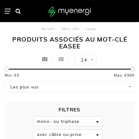
Accueil
/
Mots-clés
/
easee
PRODUITS ASSOCIÉS AU MOT-CLÉ
EASEE
24
Min: €
0
Max: €
900
Les plus vus
FILTRES
mono- ou triphase
avec câble ou prise