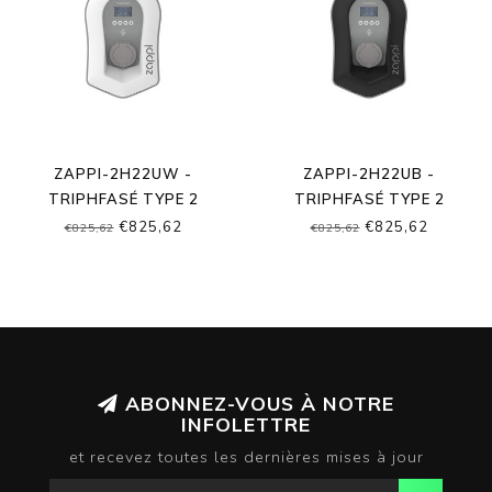
ZAPPI-2H22UW -
ZAPPI-2H22UB -
TRIPHFASÉ TYPE 2
TRIPHFASÉ TYPE 2
SOCKET VERSION
SOCKET VERSION
€825,62
€825,62
€825,62
€825,62
ABONNEZ-VOUS À NOTRE
INFOLETTRE
et recevez toutes les dernières mises à jour