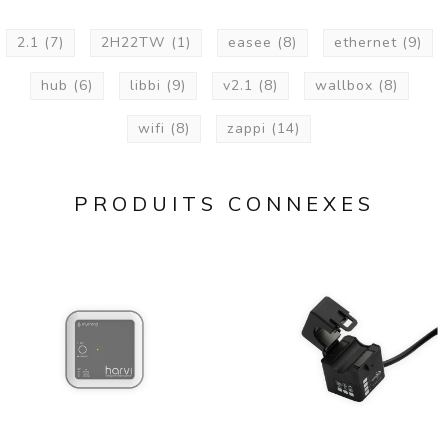
2.1
(7)
2H22TW
(1)
easee
(8)
ethernet
(9)
hub
(6)
libbi
(9)
v2.1
(8)
wallbox
(8)
wifi
(8)
zappi
(14)
PRODUITS CONNEXES