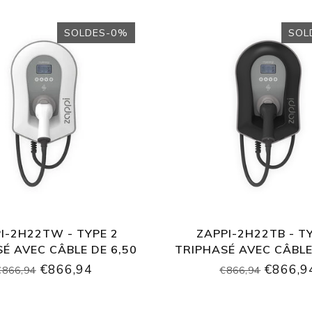
SOLDES-0%
SOL
I-2H22TW - TYPE 2
ZAPPI-2H22TB - T
É AVEC CÂBLE DE 6,50
TRIPHASÉ AVEC CÂBLE
MÈTRES
MÈTRES
€866,94
€866,9
€866,94
€866,94