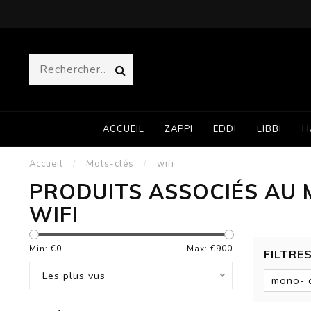
ACCUEIL
ZAPPI
EDDI
LIBBI
H
Accueil
/
Mots-clés
/
wifi
PRODUITS ASSOCIÉS AU 
WIFI
Min: €
0
Max: €
900
FILTRE
Les plus vus
mono- o