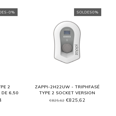
DES-0%
SOLDES0%
YPE 2
ZAPPI-2H22UW - TRIPHFASÉ
 DE 6,50
TYPE 2 SOCKET VERSION
4
€825,62
€825,62