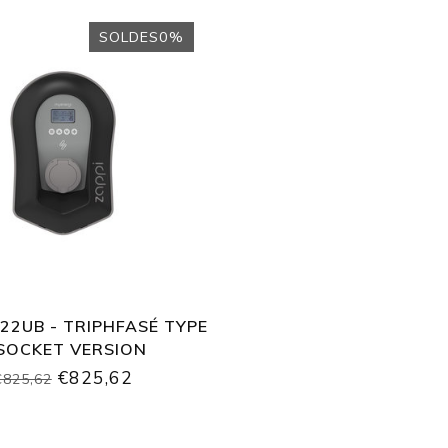
SOLDES0%
22UB - TRIPHFASÉ TYPE
SOCKET VERSION
€825,62
€825,62