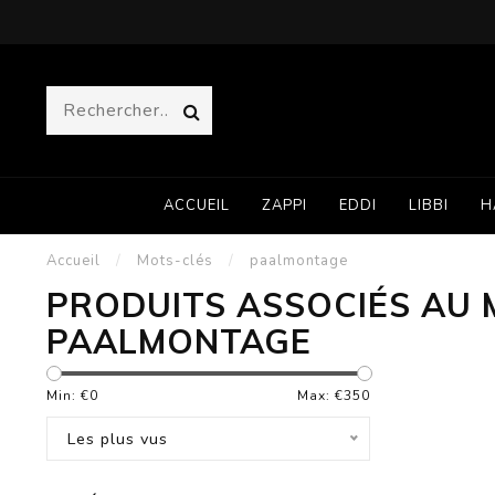
ACCUEIL
ZAPPI
EDDI
LIBBI
H
Accueil
/
Mots-clés
/
paalmontage
PRODUITS ASSOCIÉS AU 
PAALMONTAGE
Min: €
0
Max: €
350
Les plus vus