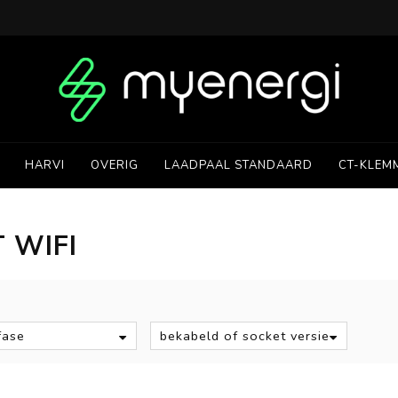
HARVI
OVERIG
LAADPAAL STANDAARD
CT-KLEM
 WIFI
S
fase
bekabeld of socket versie