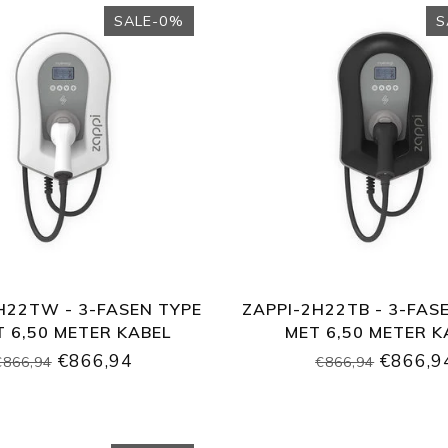
SALE-0%
S
H22TW - 3-FASEN TYPE
ZAPPI-2H22TB - 3-FAS
T 6,50 METER KABEL
MET 6,50 METER K
€866,94
€866,9
€866,94
€866,94