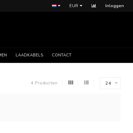
EUR
Inloggen
MEN
LAADKABELS
CONTACT
4 Producten
24