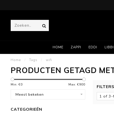
HOME
ZAPPI
EDDI
LIBBI
Home
/
Tags
/
wifi
PRODUCTEN GETAGD MET
Min: €
0
Max: €
900
FILTER
Meest bekeken
1 of 3-
CATEGORIEËN