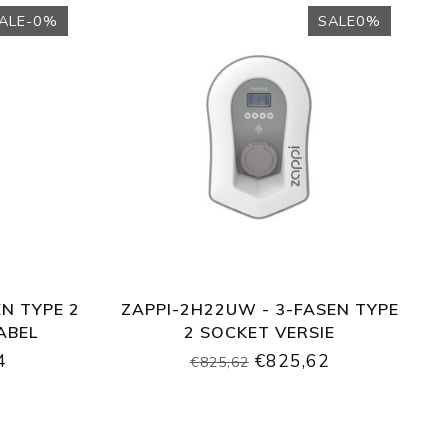
ALE-0%
SALE0%
EN TYPE 2
ZAPPI-2H22UW - 3-FASEN TYPE
ABEL
2 SOCKET VERSIE
4
€825,62
€825,62