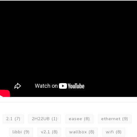
2.1
(7)
2H22UB
(1)
easee
(8)
ethernet
(9)
libbi
(9)
v2.1
(8)
wallbox
(8)
wifi
(8)