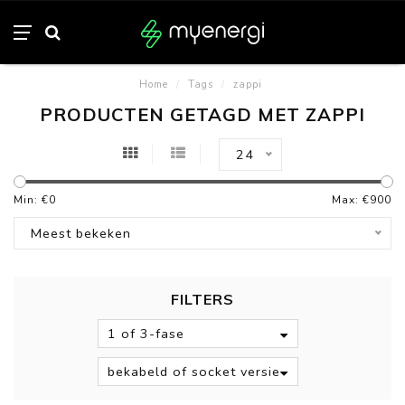
Home
/
Tags
/
zappi
PRODUCTEN GETAGD MET ZAPPI
24
Min: €
0
Max: €
900
Meest bekeken
FILTERS
1 of 3-fase
bekabeld of socket versie