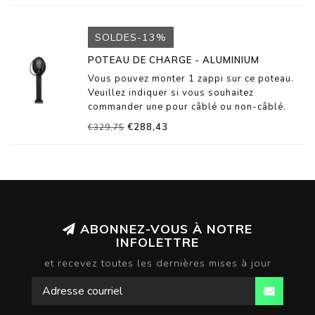
en RAL 7016. Avec entrée de câble pour
alimentation et câble de données.
SOLDES-13%
POTEAU DE CHARGE - ALUMINIUM
Vous pouvez monter 1 zappi sur ce poteau.
Veuillez indiquer si vous souhaitez
commander une pour câblé ou non-câblé.
€288,43
€329,75
Peint par poudrage en RAL 7016. Avec
entrée de câble pour alimentation et câble de
données.
ABONNEZ-VOUS À NOTRE
INFOLETTRE
et recevez toutes les dernières mises à jour